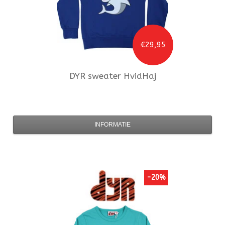
€29,95
DYR
sweater HvidHaj
INFORMATIE
-20%