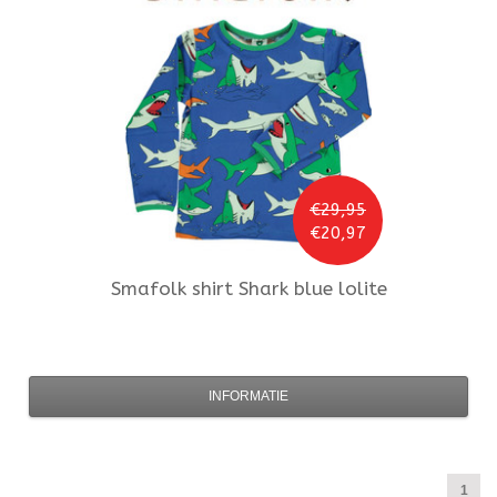
€29,95
€20,97
Smafolk
shirt Shark blue lolite
INFORMATIE
1