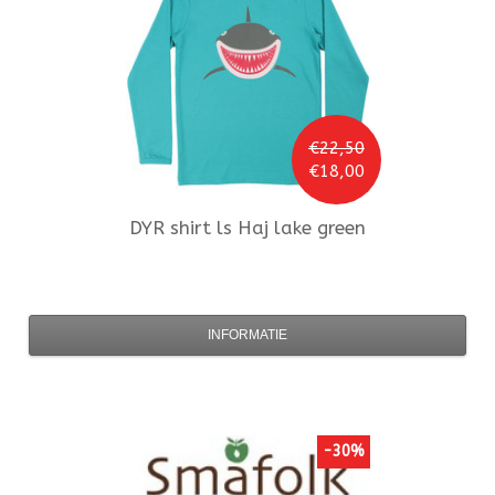
€22,50
€18,00
DYR
shirt ls Haj lake green
INFORMATIE
-30%