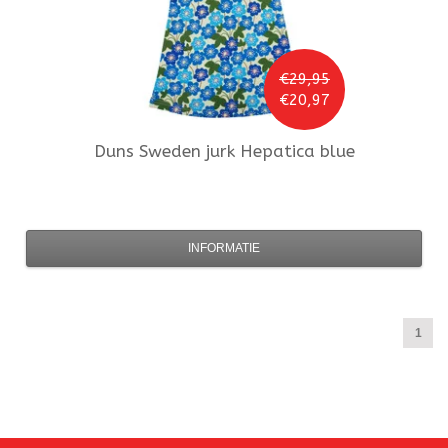
€29,95
€20,97
Duns Sweden
jurk Hepatica blue
INFORMATIE
1