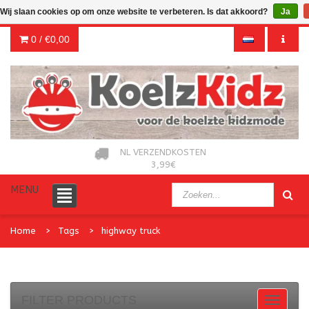
Wij slaan cookies op om onze website te verbeteren. Is dat akkoord?
Ja
0 /
€0,00
NL VERZENDKOSTEN
3,99€
MENU
Home
Tags
highway truck
FILTER PRODUCTS