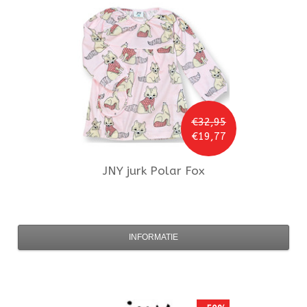
€32,95
€19,77
JNY
jurk Polar Fox
INFORMATIE