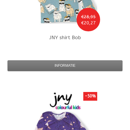
€28,95
€20,27
JNY
shirt Bob
INFORMATIE
-50%