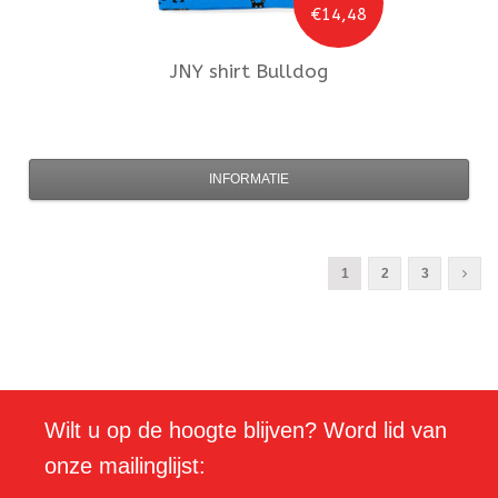
€14,48
JNY
shirt Bulldog
INFORMATIE
1
2
3
Wilt u op de hoogte blijven? Word lid van
onze mailinglijst: