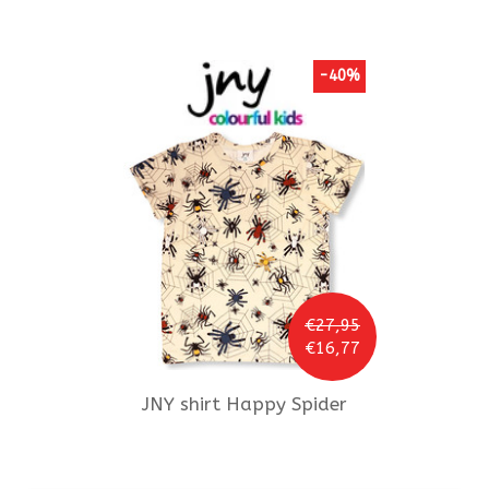
-40%
€27,95
€16,77
JNY
shirt Happy Spider