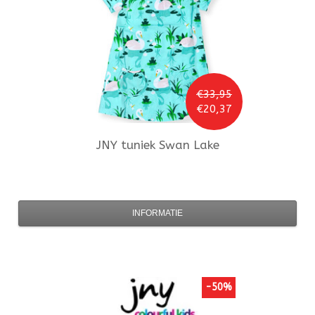
€33,95
€20,37
JNY
tuniek Swan Lake
INFORMATIE
-50%