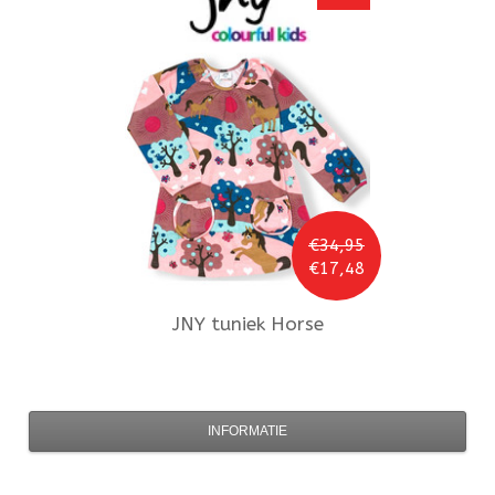
€34,95
€17,48
JNY
tuniek Horse
INFORMATIE