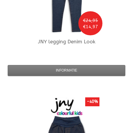
€24,95
€14,97
JNY
legging Denim Look
INFORMATIE
-40%