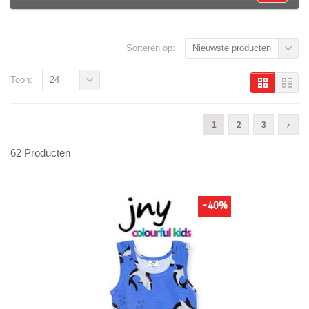
Sorteren op:
Nieuwste producten
Toon:
24
1
2
3
62 Producten
-40%