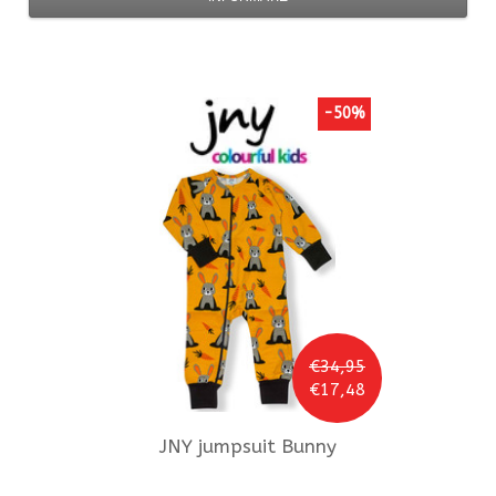
-50%
€34,95
€17,48
JNY
jumpsuit Bunny