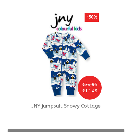
-50%
€34,95
€17,48
JNY
jumpsuit Snowy Cottage