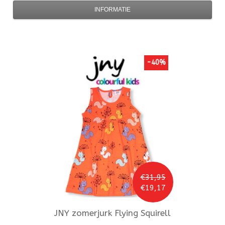
INFORMATIE
-40%
€31,95
€19,17
JNY
zomerjurk Flying Squirell