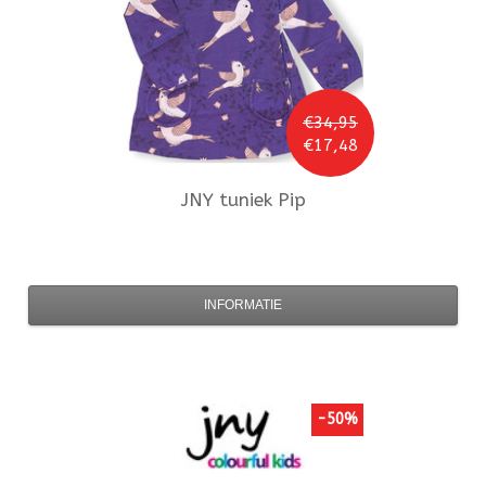
€34,95
€17,48
JNY
tuniek Pip
INFORMATIE
-50%