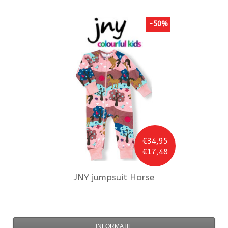
-50%
€34,95
€17,48
JNY
jumpsuit Horse
INFORMATIE