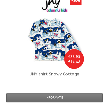
-50%
€28,95
€14,48
JNY
shirt Snowy Cottage
INFORMATIE