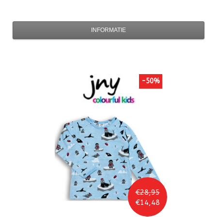
INFORMATIE
-50%
€28,95
€14,48