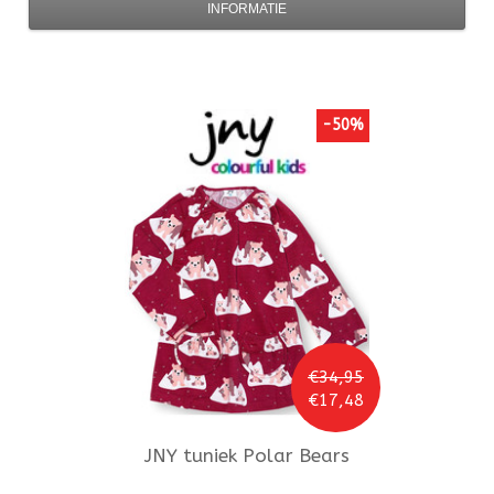
INFORMATIE
-50%
€34,95
€17,48
JNY
tuniek Polar Bears