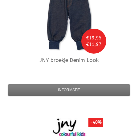
€19,95
€11,97
JNY
broekje Denim Look
INFORMATIE
-40%