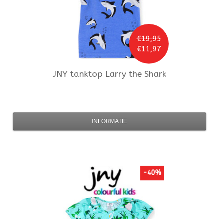
€19,95
€11,97
JNY
tanktop Larry the Shark
INFORMATIE
-40%