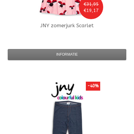
€31,95
€19,17
JNY
zomerjurk Scarlet
INFORMATIE
-40%