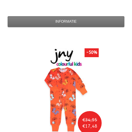
INFORMATIE
-50%
€34,95
€17,48