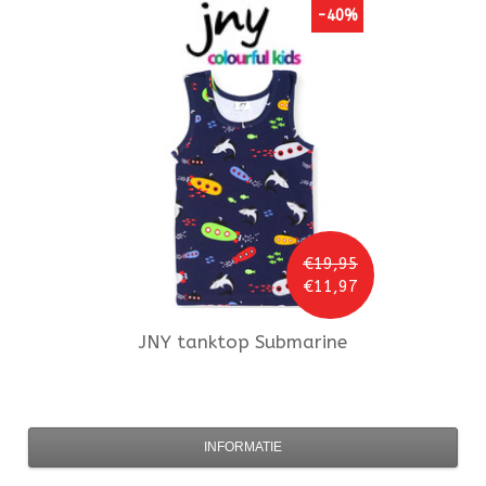
-40%
€19,95
€11,97
JNY
tanktop Submarine
INFORMATIE