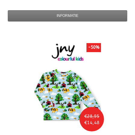
INFORMATIE
-50%
€28,95
€14,48