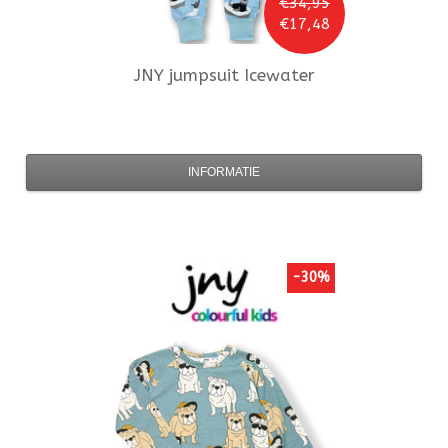
€34,95
€17,48
JNY
jumpsuit Icewater
INFORMATIE
-30%