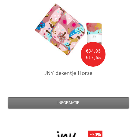
€34,95
€17,48
JNY
dekentje Horse
INFORMATIE
-50%