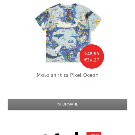
€48,95
€34,27
Molo
shirt ss Pixel Ocean
INFORMATIE