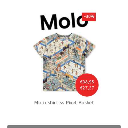
-30%
€38,95
€27,27
Molo
shirt ss Pixel Basket