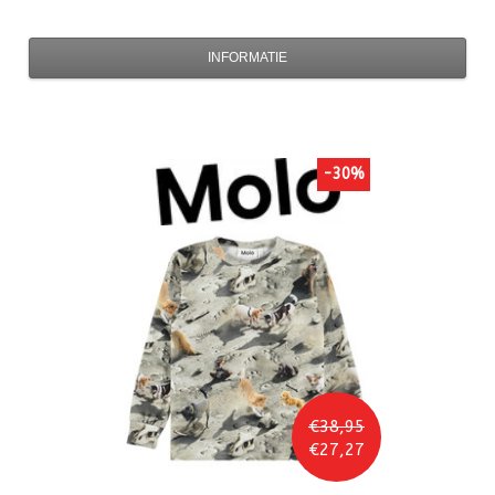
INFORMATIE
-30%
€38,95
€27,27