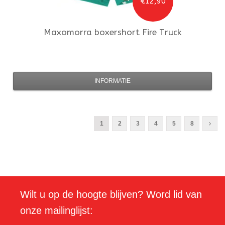
€12,90
Maxomorra
boxershort Fire Truck
INFORMATIE
1
2
3
4
5
8
Wilt u op de hoogte blijven? Word lid van
onze mailinglijst: