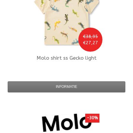
€38,95
€27,27
Molo
shirt ss Gecko light
INFORMATIE
-30%