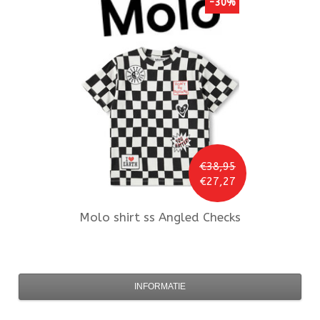
-30%
€38,95
€27,27
Molo
shirt ss Angled Checks
INFORMATIE