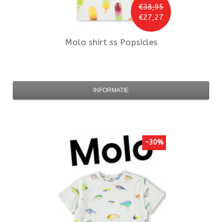
€38,95
€27,27
Molo
shirt ss Popsicles
INFORMATIE
-30%