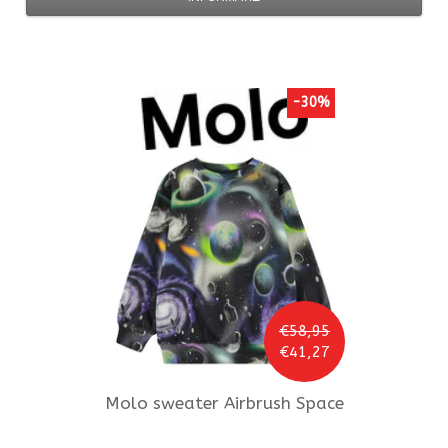
-30%
€58,95
€41,27
Molo
sweater Airbrush Space