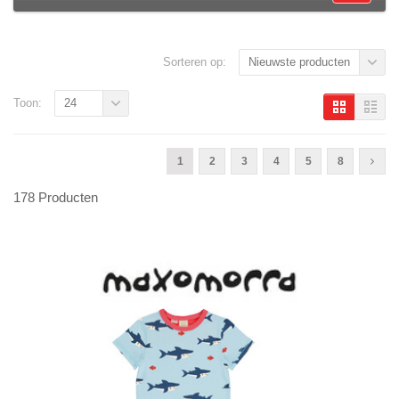
Sorteren op:
Nieuwste producten
Toon:
24
1
2
3
4
5
8
178 Producten