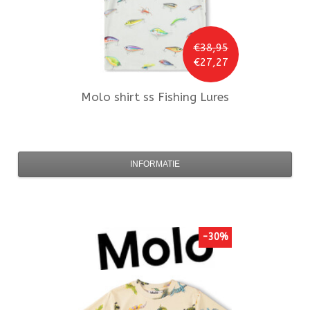
€38,95
€27,27
Molo
shirt ss Fishing Lures
INFORMATIE
-30%