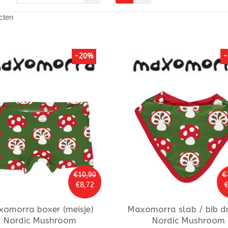
cten
-20%
-
€10,90
€
€8,72
€
xomorra
boxer (meisje)
Maxomorra
slab / bib d
Nordic Mushroom
Nordic Mushroom