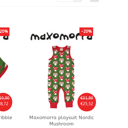
20%
-20%
10,90
€31,90
8,72
€25,52
ribble
Maxomorra
playsuit Nordic
Mushroom