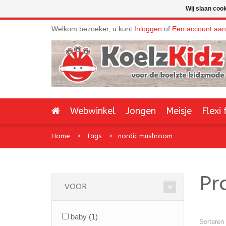
Wij slaan coo
Welkom bezoeker, u kunt
Inloggen
of
Een account aa
Webwinkel
Jongen
Meisje
Flexi 
Home
Tags
nordic mushroom
Pr
VOOR
baby
(1)
Sorteren 