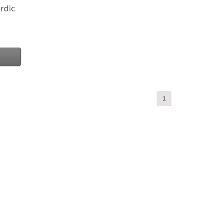
rdic
1