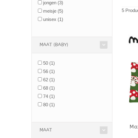
jongen
(3)
5 Produ
meisje
(5)
unisex
(1)
MAAT (BABY)
50
(1)
56
(1)
62
(1)
68
(1)
74
(1)
80
(1)
Ma
MAAT