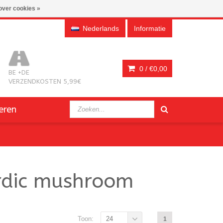
over cookies »
Nederlands
Informatie
0 /
€0,00
BE +DE
VERZENDKOSTEN 5,99€
eren
rdic mushroom
Toon:
24
1