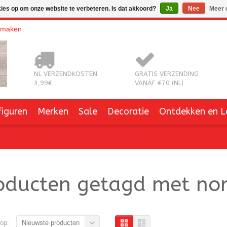
kies op om onze website te verbeteren. Is dat akkoord?
Ja
Nee
Meer 
nmaken
NL VERZENDKOSTEN
GRATIS VERZENDING
3,99€
VANAF €70 (NL)
figuren
Merken
Sale
Decoratie
Ontdekken en L
oducten getagd met no
op:
Nieuwste producten