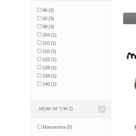
86
(2)
92
(3)
98
(3)
104
(1)
110
(1)
116
(1)
122
(1)
128
(1)
134
(1)
140
(1)
MERK (M T/M Z)
Maxomorra
(5)