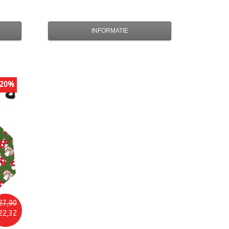
INFORMATIE
20%
27,90
22,32