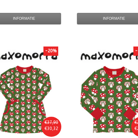
INFORMATIE
INFORMATIE
-20%
-
€37,90
€
€30,32
€