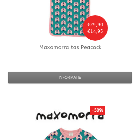
€29,90
€14,95
Maxomorra
tas Peacock
INFORMATIE
-50%