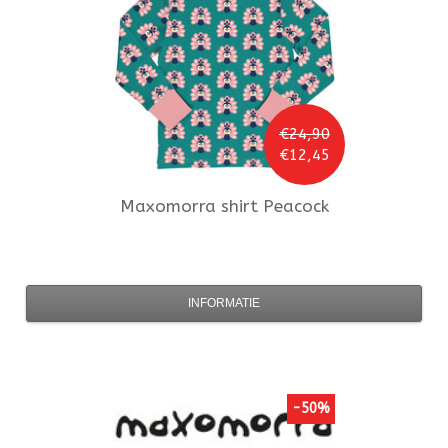
€24,90
€12,45
Maxomorra
shirt Peacock
INFORMATIE
-50%