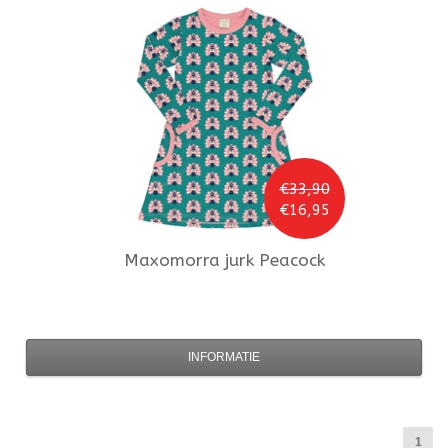
€33,90
€16,95
Maxomorra
jurk Peacock
INFORMATIE
1