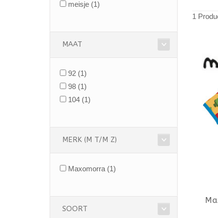
meisje
(1)
1 Produ
MAAT
92
(1)
98
(1)
104
(1)
MERK (M T/M Z)
Maxomorra
(1)
Ma
SOORT