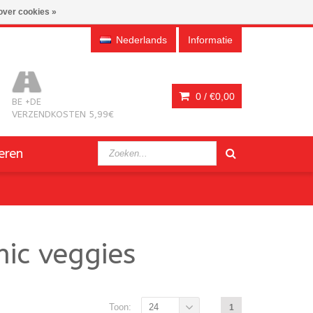
over cookies »
Nederlands
Informatie
0 /
€0,00
BE +DE
VERZENDKOSTEN 5,99€
eren
ic veggies
Toon:
24
1