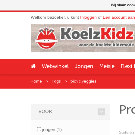
Wij slaan coo
Welkom bezoeker, u kunt
Inloggen
of
Een account aa
Webwinkel
Jongen
Meisje
Flexi 
Home
Tags
picnic veggies
Pr
VOOR
jongen
(1)
Sorteren 