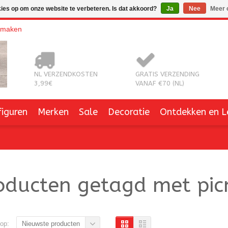
kies op om onze website te verbeteren. Is dat akkoord?
Ja
Nee
Meer 
nmaken
NL VERZENDKOSTEN
GRATIS VERZENDING
3,99€
VANAF €70 (NL)
figuren
Merken
Sale
Decoratie
Ontdekken en L
oducten getagd met picn
op:
Nieuwste producten