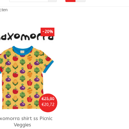
cten
-20%
€25,90
€20,72
xomorra
shirt ss Picnic
Veggies