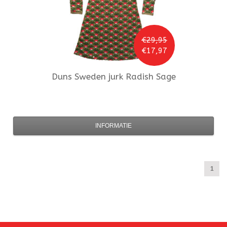
€29,95
€17,97
Duns Sweden
jurk Radish Sage
INFORMATIE
1