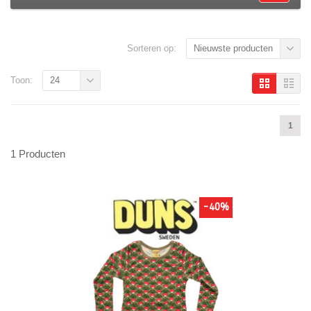
Sorteren op:
Nieuwste producten
Toon:
24
1
1 Producten
-40%