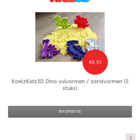
€9,95
KoelzKidz3D
Dino vulvormen / zandvormen (5
stuks)
INFORMATIE
1