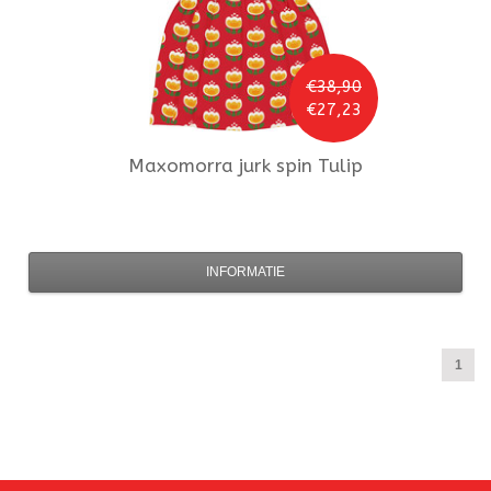
€38,90
€27,23
Maxomorra
jurk spin Tulip
INFORMATIE
1